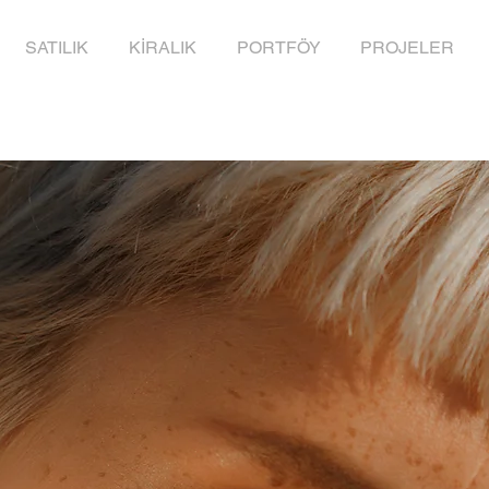
SATILIK
KİRALIK
PORTFÖY
PROJELER