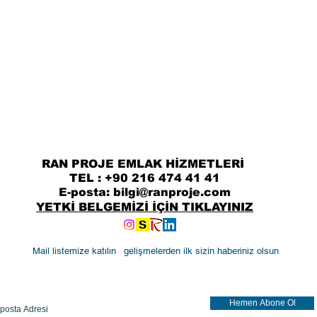
RAN PROJE EMLAK HİZMETLERİ
TE
L : +90 216 474 41 41
E-posta:
bilgi@ranproje.com
YETKİ BELGEMİZİ İÇİN TIKLAYINIZ
Mail listemize katılın
gelişmelerden ilk sizin haberiniz olsun
Hemen Abone Ol