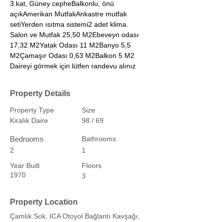
3.kat, Güney cepheBalkonlu, önü 
açıkAmerikan MutfakAnkastre mutfak 
setiYerden ısıtma sistemi2 adet klima.
Salon ve Mutfak 25,50 M2Ebeveyn odası 
17,32 M2Yatak Odası 11 M2Banyo 5,5 
M2Çamaşır Odası 0,63 M2Balkon 5 M2
Daireyi görmek için lütfen randevu alınız
Property Details
Property Type
Size
Kiralık Daire
98 / 69
Bedrooms
Bathrooms
2
1
Year Built
Floors
1970
3
Property Location
Çamlık Sok, ICA Otoyol Bağlantı Kavşağı,