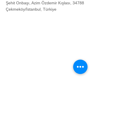
Şehit Onbaşı, Azim Özdemir Kışlası, 34788
Çekmeköy/İstanbul, Türkiye
Contact Agent
Murat Yılmaz
+90 533 359 14 03
bilgi@ranproje.com