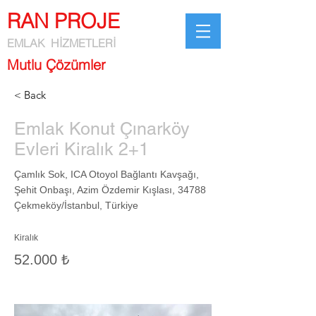
RAN PROJE
EMLAK HİZMETLERİ
Mutlu Çözümler
< Back
Emlak Konut Çınarköy
Evleri Kiralık 2+1
Çamlık Sok, ICA Otoyol Bağlantı Kavşağı,
Şehit Onbaşı, Azim Özdemir Kışlası, 34788
Çekmeköy/İstanbul, Türkiye
Kiralık
52.000 ₺