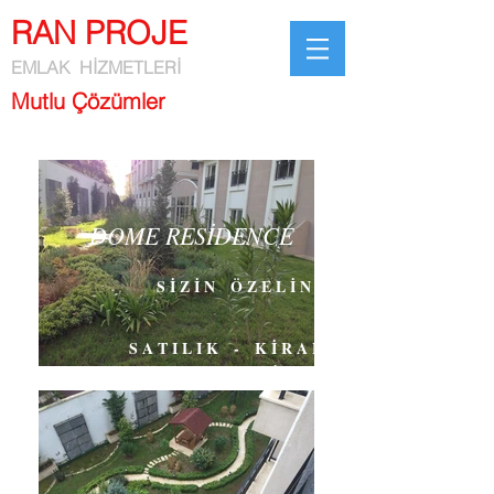
RAN PROJE
EMLAK HİZMETLERİ
Mutlu Çözümler
DOME RESİDENCE
S İ Z İ N Ö Z E L İ N İ Z
S A T I L I K
- K İ R A L I K
1 + 1
VE
2+1
DAİRLER