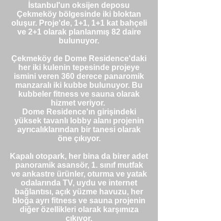
İstanbul'un oksijen deposu
Çekmeköy bölgesinde iki bloktan
oluşur. Proje'de, 1+1, 1+1 kat bahçeli
ve 2+1 olarak planlanmış 82 daire
bulunuyor.
Çekmeköy de Dome Residence'daki
her iki kulenin tepesinde projeye
ismini veren 360 derece panaromik
manzaralı iki kubbe bulunuyor. Bu
kubbeler fitness ve sauna olarak
hizmet veriyor.
Dome Residence'ın girişindeki
yüksek tavanlı lobby alanı projenin
ayrıcalıklarından bir tanesi olarak
öne çıkıyor.
Kapalı otopark, her bina da birer adet
panoramik asansör, 1. sınıf mutfak
ve ankastre ürünler, oturma ve yatak
odalarında TV, uydu ve internet
bağlantısı, açık yüzme havuzu, her
bloğa ayrı fitness ve sauna projenin
diğer özellikleri olarak karşımıza
çıkıyor.