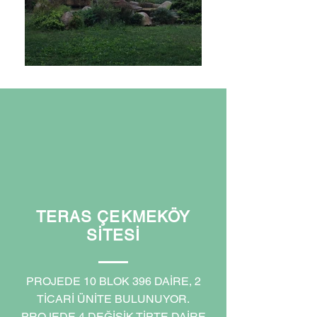
TERAS ÇEKMEKÖY
SİTESİ
PROJEDE 10 BLOK 396 DAİRE, 2
TİCARİ ÜNİTE BULUNUYOR.
PROJEDE 4 DEĞİŞİK TİPTE DAİRE