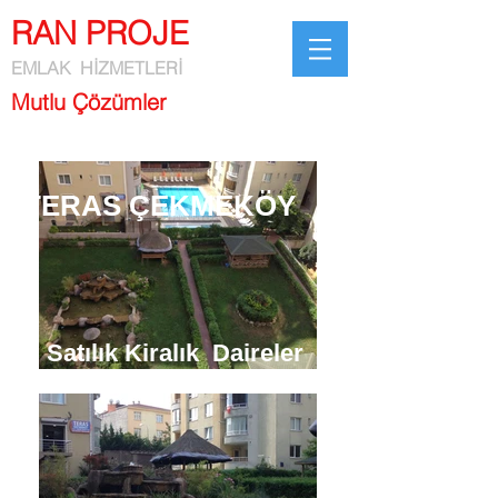
RAN PROJE
EMLAK HİZMETLERİ
Mutlu Çözümler
TERAS ÇEKMEKÖY
Satılık Kiralık Daireler